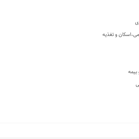
ی
می،اسکان و تغذیه
 بیمه
شی