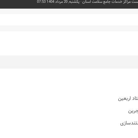
ست مراکز خدمات جامع سلامت استان
-
یکشنبه, 20 مرداد 1404 07:53
اد اربعین
جرین
تندسازی